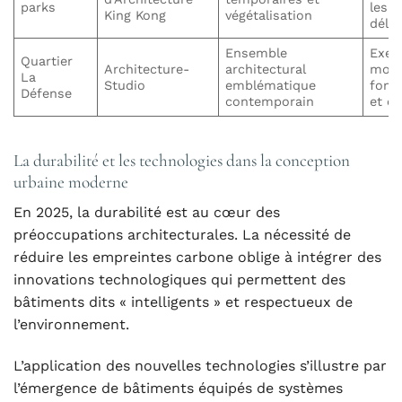
parks
les q
King Kong
végétalisation
déla
Ensemble
Exem
Quartier
Architecture-
architectural
mode
La
Studio
emblématique
fonct
Défense
contemporain
et e
La durabilité et les technologies dans la conception
urbaine moderne
En 2025, la durabilité est au cœur des
préoccupations architecturales. La nécessité de
réduire les empreintes carbone oblige à intégrer des
innovations technologiques qui permettent des
bâtiments dits « intelligents » et respectueux de
l’environnement.
L’application des nouvelles technologies s’illustre par
l’émergence de bâtiments équipés de systèmes