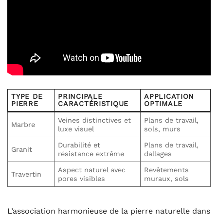
TYPE DE
PRINCIPALE
APPLICATION
PIERRE
CARACTÉRISTIQUE
OPTIMALE
Veines distinctives et
Plans de travail,
Marbre
luxe visuel
sols, murs
Durabilité et
Plans de travail,
Granit
résistance extrême
dallages
Aspect naturel avec
Revêtements
Travertin
pores visibles
muraux, sols
L’association harmonieuse de la pierre naturelle dans