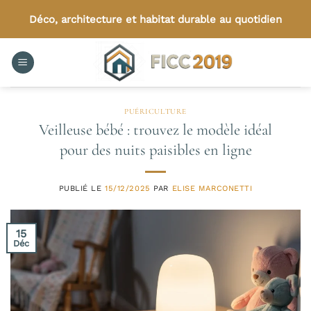
Passer
Déco, architecture et habitat durable au quotidien
au
contenu
PUÉRICULTURE
Veilleuse bébé : trouvez le modèle idéal
pour des nuits paisibles en ligne
PUBLIÉ LE
15/12/2025
PAR
ELISE MARCONETTI
15
Déc