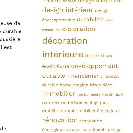
travaux
design d'intérieur
design
design intérieur
design
durabilité
écoresponsable
déco
leuse de
décoration
minimaliste
é durable
décoration
poussière
il est
intérieure
décoration
développement
écologique
durable
financement
habitat
durable
home staging
idées déco
immobilier
matériaux
intérieur épuré
naturels
matériaux écologiques
mobilier durable
mobilier écologique
rénovation
rénovation
 de
écologique
sustainable design
style zen