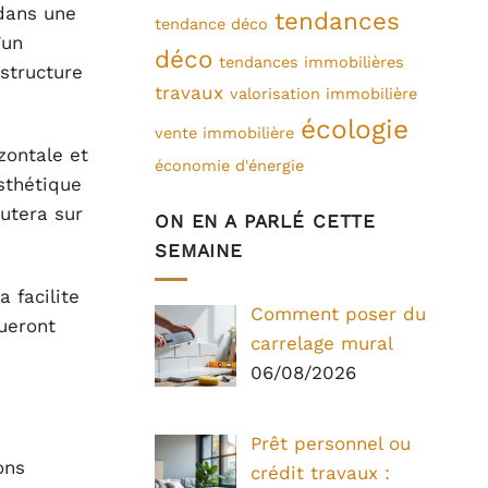
 dans une
tendances
tendance déco
’un
déco
tendances immobilières
structure
travaux
valorisation immobilière
écologie
vente immobilière
izontale et
économie d'énergie
esthétique
cutera sur
ON EN A PARLÉ CETTE
SEMAINE
 facilite
Comment poser du
queront
carrelage mural
06/08/2026
Prêt personnel ou
ons
crédit travaux :