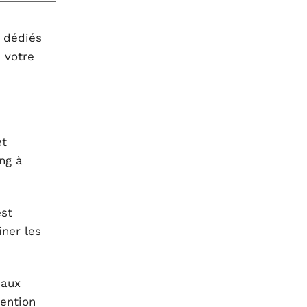
s dédiés
 votre
et
ng à
est
iner les
eaux
tention