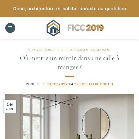
Passer
Déco, architecture et habitat durable au quotidien
au
contenu
BLOG
,
DÉCORATION ET ACCESSOIRES
,
MAISON
Où mettre un miroir dans une salle à
manger ?
PUBLIÉ LE
09/01/2022
PAR
ELISE MARCONETTI
09
Jan