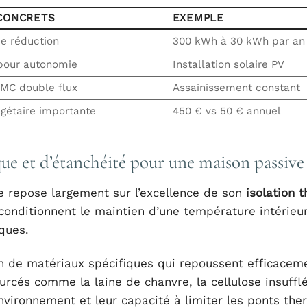
CONCRETS
EXEMPLE
e réduction
300 kWh à 30 kWh par an
our autonomie
Installation solaire PV
VMC double flux
Assainissement constant
étaire importante
450 € vs 50 € annuel
ue et d’étanchéité pour une maison passive
 repose largement sur l’excellence de son
isolation 
 conditionnent le maintien d’une température intérieu
ques.
ion de matériaux spécifiques qui repoussent efficacem
ourcés comme la laine de chanvre, la cellulose insuffl
environnement et leur capacité à limiter les ponts the