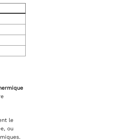
thermique
re
ent le
ée, ou
rmiques.