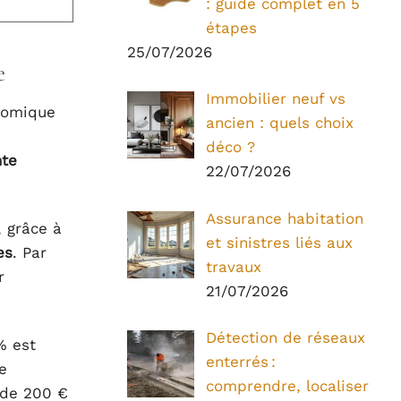
: guide complet en 5
étapes
25/07/2026
e
Immobilier neuf vs
nomique
ancien : quels choix
déco ?
nte
22/07/2026
Assurance habitation
 grâce à
et sinistres liés aux
es
. Par
travaux
r
21/07/2026
Détection de réseaux
% est
enterrés :
e
comprendre, localiser
 de 200 €