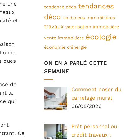
mme une
tendances
tendance déco
nneaux
déco
tendances immobilières
acité et
travaux
valorisation immobilière
écologie
vente immobilière
maison
économie d'énergie
ctionne
s dues
ON EN A PARLÉ CETTE
SEMAINE
pose de
Comment poser du
ant la
carrelage mural
 ce qui
06/08/2026
ment
Prêt personnel ou
ntrant. Ce
crédit travaux :