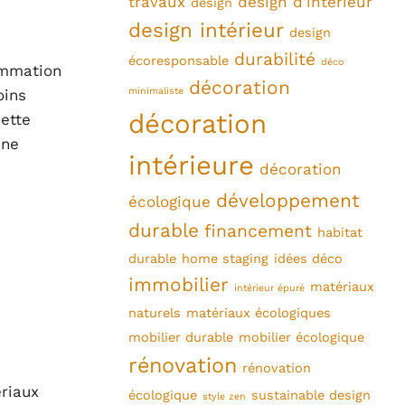
travaux
design d'intérieur
design
design intérieur
design
durabilité
écoresponsable
déco
ommation
décoration
minimaliste
oins
décoration
Cette
une
intérieure
décoration
développement
écologique
durable
financement
habitat
durable
home staging
idées déco
immobilier
matériaux
intérieur épuré
naturels
matériaux écologiques
mobilier durable
mobilier écologique
rénovation
rénovation
riaux
écologique
sustainable design
style zen