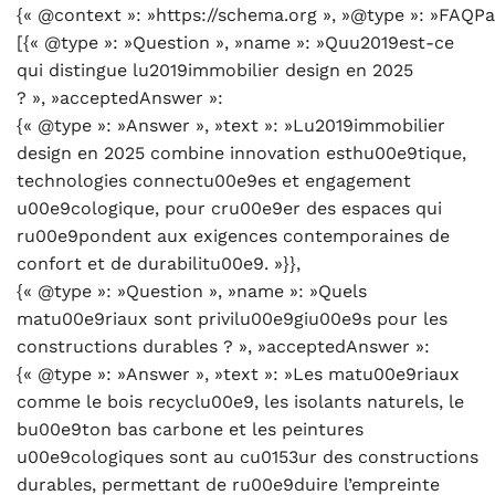
{« @context »: »https://schema.org », »@type »: »FAQPa
[{« @type »: »Question », »name »: »Quu2019est-ce
qui distingue lu2019immobilier design en 2025
? », »acceptedAnswer »:
{« @type »: »Answer », »text »: »Lu2019immobilier
design en 2025 combine innovation esthu00e9tique,
technologies connectu00e9es et engagement
u00e9cologique, pour cru00e9er des espaces qui
ru00e9pondent aux exigences contemporaines de
confort et de durabilitu00e9. »}},
{« @type »: »Question », »name »: »Quels
matu00e9riaux sont privilu00e9giu00e9s pour les
constructions durables ? », »acceptedAnswer »:
{« @type »: »Answer », »text »: »Les matu00e9riaux
comme le bois recyclu00e9, les isolants naturels, le
bu00e9ton bas carbone et les peintures
u00e9cologiques sont au cu0153ur des constructions
durables, permettant de ru00e9duire l’empreinte