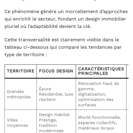
Ce phénomène génère un morcellement d’approches
qui enrichit le secteur, fondant un design immobilier
pluriel où l’adaptabilité devient la clé.
Cette transversalité est clairement visible dans le
tableau ci-dessous qui compare les tendances par
type de territoire :
CARACTÉRISTIQUES
P
TERRITOIRE
FOCUS DESIGN
PRINCIPALES
A
Rénovation haut de
Va
Épure
gamme,
Grandes
pa
Résidentiel, luxe
digitalisation,
métropoles
ac
résilient
optimisation des
au
surfaces
Design Habitat
Mixité fonctionnelle,
Qu
Villes
Prestige,
espaces collectifs,
c
moyennes
tradition
matériaux locaux
ma
modernisée