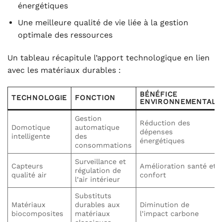
énergétiques
Une meilleure qualité de vie liée à la gestion
optimale des ressources
Un tableau récapitule l’apport technologique en lien
avec les matériaux durables :
BÉNÉFICE
TECHNOLOGIE
FONCTION
ENVIRONNEMENTAL
Gestion
Réduction des
Domotique
automatique
dépenses
intelligente
des
énergétiques
consommations
Surveillance et
Capteurs
Amélioration santé et
régulation de
qualité air
confort
l’air intérieur
Substituts
Matériaux
durables aux
Diminution de
biocomposites
matériaux
l’impact carbone