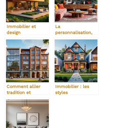
Immobilier et
La
design
personnalisation,
écoresponsable :
nouvelle tendance
un duo gagnant
du design intérieur
Comment allier
Immobilier : les
tradition et
styles
modernité dans
architecturaux les
l’immobilier
plus recherchés