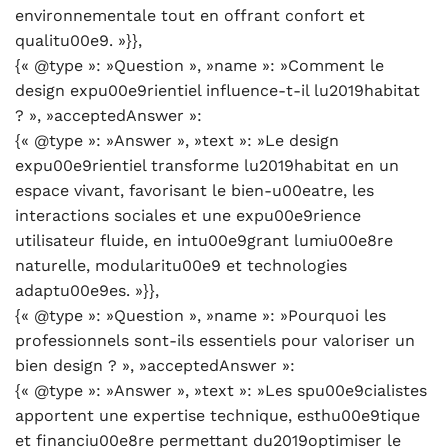
environnementale tout en offrant confort et
qualitu00e9. »}},
{« @type »: »Question », »name »: »Comment le
design expu00e9rientiel influence-t-il lu2019habitat
? », »acceptedAnswer »:
{« @type »: »Answer », »text »: »Le design
expu00e9rientiel transforme lu2019habitat en un
espace vivant, favorisant le bien-u00eatre, les
interactions sociales et une expu00e9rience
utilisateur fluide, en intu00e9grant lumiu00e8re
naturelle, modularitu00e9 et technologies
adaptu00e9es. »}},
{« @type »: »Question », »name »: »Pourquoi les
professionnels sont-ils essentiels pour valoriser un
bien design ? », »acceptedAnswer »:
{« @type »: »Answer », »text »: »Les spu00e9cialistes
apportent une expertise technique, esthu00e9tique
et financiu00e8re permettant du2019optimiser le