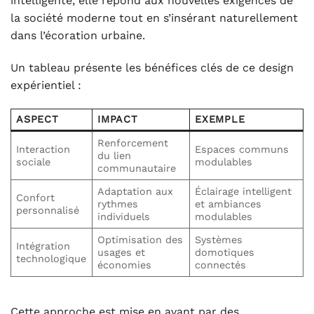
intelligente, elle répond aux nouvelles exigences de
la société moderne tout en s’insérant naturellement
dans l’écoration urbaine.
Un tableau présente les bénéfices clés de ce design
expérientiel :
ASPECT
IMPACT
EXEMPLE
Renforcement
Interaction
Espaces communs
du lien
sociale
modulables
communautaire
Adaptation aux
Éclairage intelligent
Confort
rythmes
et ambiances
personnalisé
individuels
modulables
Optimisation des
Systèmes
Intégration
usages et
domotiques
technologique
économies
connectés
Cette approche est mise en avant par des