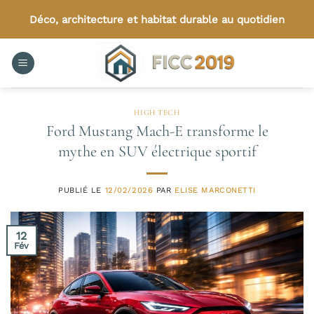
Passer
Déco, architecture et habitat durable au quotidien
au
contenu
HIGH TECH
Ford Mustang Mach-E transforme le
mythe en SUV électrique sportif
PUBLIÉ LE
12/02/2026
PAR
ELISE MARCONETTI
12
Fév