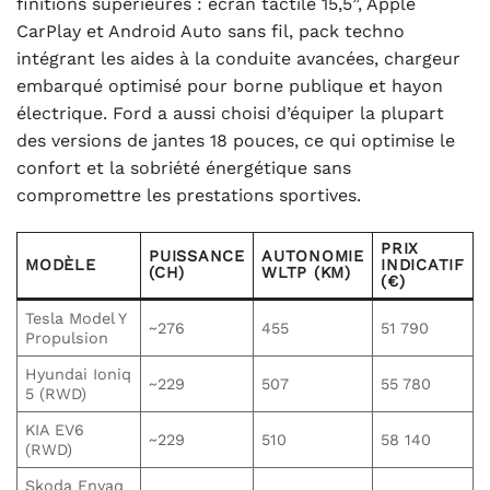
finitions supérieures : écran tactile 15,5”, Apple
CarPlay et Android Auto sans fil, pack techno
intégrant les aides à la conduite avancées, chargeur
embarqué optimisé pour borne publique et hayon
électrique. Ford a aussi choisi d’équiper la plupart
des versions de jantes 18 pouces, ce qui optimise le
confort et la sobriété énergétique sans
compromettre les prestations sportives.
PRIX
PUISSANCE
AUTONOMIE
MODÈLE
INDICATIF
(CH)
WLTP (KM)
(€)
Tesla Model Y
~276
455
51 790
Propulsion
Hyundai Ioniq
~229
507
55 780
5 (RWD)
KIA EV6
~229
510
58 140
(RWD)
Skoda Enyaq