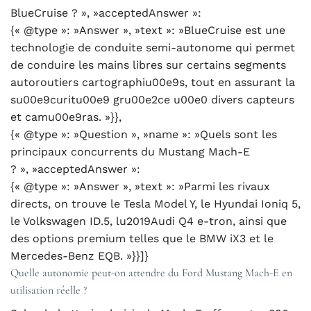
BlueCruise ? », »acceptedAnswer »:
{« @type »: »Answer », »text »: »BlueCruise est une
technologie de conduite semi-autonome qui permet
de conduire les mains libres sur certains segments
autoroutiers cartographiu00e9s, tout en assurant la
su00e9curitu00e9 gru00e2ce u00e0 divers capteurs
et camu00e9ras. »}},
{« @type »: »Question », »name »: »Quels sont les
principaux concurrents du Mustang Mach-E
? », »acceptedAnswer »:
{« @type »: »Answer », »text »: »Parmi les rivaux
directs, on trouve le Tesla Model Y, le Hyundai Ioniq 5,
le Volkswagen ID.5, lu2019Audi Q4 e-tron, ainsi que
des options premium telles que le BMW iX3 et le
Mercedes-Benz EQB. »}}]}
Quelle autonomie peut-on attendre du Ford Mustang Mach-E en
utilisation réelle ?