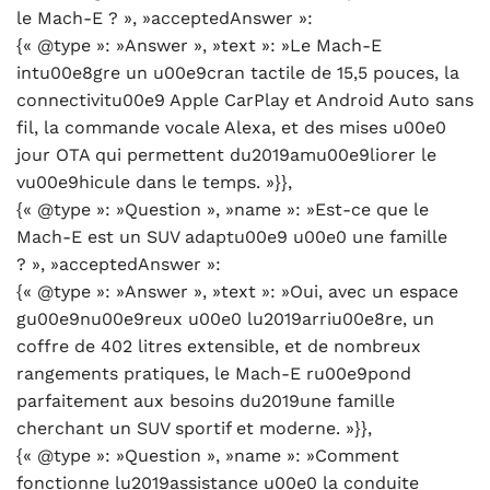
le Mach-E ? », »acceptedAnswer »:
{« @type »: »Answer », »text »: »Le Mach-E
intu00e8gre un u00e9cran tactile de 15,5 pouces, la
connectivitu00e9 Apple CarPlay et Android Auto sans
fil, la commande vocale Alexa, et des mises u00e0
jour OTA qui permettent du2019amu00e9liorer le
vu00e9hicule dans le temps. »}},
{« @type »: »Question », »name »: »Est-ce que le
Mach-E est un SUV adaptu00e9 u00e0 une famille
? », »acceptedAnswer »:
{« @type »: »Answer », »text »: »Oui, avec un espace
gu00e9nu00e9reux u00e0 lu2019arriu00e8re, un
coffre de 402 litres extensible, et de nombreux
rangements pratiques, le Mach-E ru00e9pond
parfaitement aux besoins du2019une famille
cherchant un SUV sportif et moderne. »}},
{« @type »: »Question », »name »: »Comment
fonctionne lu2019assistance u00e0 la conduite