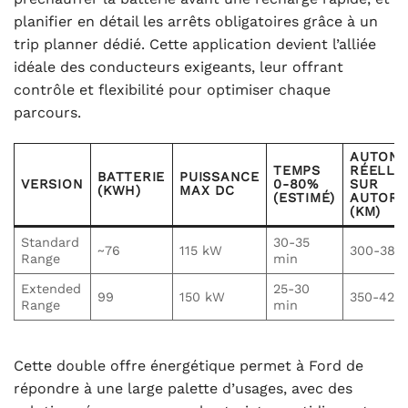
planifier en détail les arrêts obligatoires grâce à un
trip planner dédié. Cette application devient l’alliée
idéale des conducteurs exigeants, leur offrant
contrôle et flexibilité pour optimiser chaque
parcours.
AUTONO
TEMPS
RÉELLE
BATTERIE
PUISSANCE
VERSION
0-80%
SUR
(KWH)
MAX DC
(ESTIMÉ)
AUTORO
(KM)
Standard
30-35
~76
115 kW
300-380
Range
min
Extended
25-30
99
150 kW
350-420
Range
min
Cette double offre énergétique permet à Ford de
répondre à une large palette d’usages, avec des