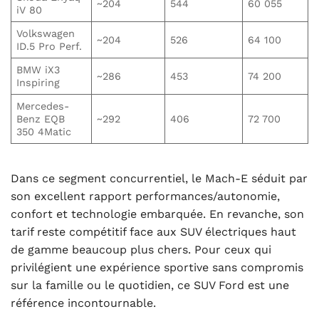
~204
544
60 055
iV 80
Volkswagen
~204
526
64 100
ID.5 Pro Perf.
BMW iX3
~286
453
74 200
Inspiring
Mercedes-
Benz EQB
~292
406
72 700
350 4Matic
Dans ce segment concurrentiel, le Mach-E séduit par
son excellent rapport performances/autonomie,
confort et technologie embarquée. En revanche, son
tarif reste compétitif face aux SUV électriques haut
de gamme beaucoup plus chers. Pour ceux qui
privilégient une expérience sportive sans compromis
sur la famille ou le quotidien, ce SUV Ford est une
référence incontournable.