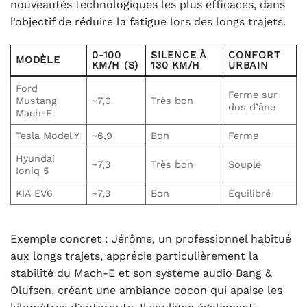
nouveautés technologiques les plus efficaces, dans
l’objectif de réduire la fatigue lors des longs trajets.
0-100
SILENCE À
CONFORT
MODÈLE
KM/H (S)
130 KM/H
URBAIN
Ford
Ferme sur
Mustang
~7,0
Très bon
dos d’âne
Mach-E
Tesla Model Y
~6,9
Bon
Ferme
Hyundai
~7,3
Très bon
Souple
Ioniq 5
KIA EV6
~7,3
Bon
Équilibré
Exemple concret : Jérôme, un professionnel habitué
aux longs trajets, apprécie particulièrement la
stabilité du Mach-E et son système audio Bang &
Olufsen, créant une ambiance cocon qui apaise les