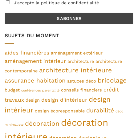
J'accepte la politique de confidentialité
SUJETS DU MOMENT
aides financières
aménagement extérieur
aménagement intérieur
architecture
architecture
architecture intérieure
contemporaine
bricolage
assurance habitation
astuces déco
crédit
budget
conseils financiers
conférences parentalité
design
travaux
design d'intérieur
design
intérieur
durabilité
design écoresponsable
déco
décoration
décoration
minimaliste
intérieure
décoration écologique