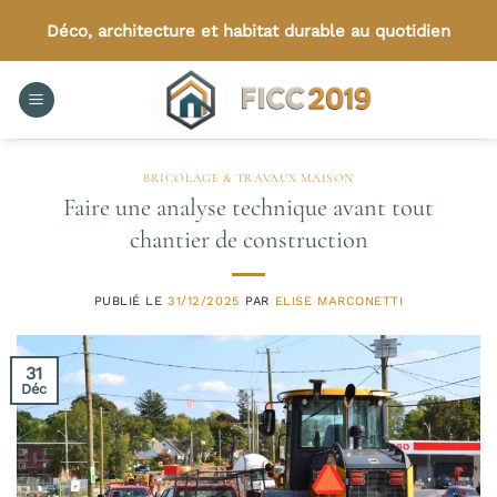
Passer
Déco, architecture et habitat durable au quotidien
au
contenu
BRICOLAGE & TRAVAUX MAISON
Faire une analyse technique avant tout
chantier de construction
PUBLIÉ LE
31/12/2025
PAR
ELISE MARCONETTI
31
Déc