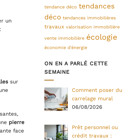
tendances
tendance déco
déco
tendances immobilières
er un
travaux
valorisation immobilière
t
écologie
vente immobilière
économie d'énergie
ON EN A PARLÉ CETTE
SEMAINE
lles
sur
une
Comment poser du
carrelage mural
06/08/2026
santes,
 une
pierre
Prêt personnel ou
tante face
crédit travaux :