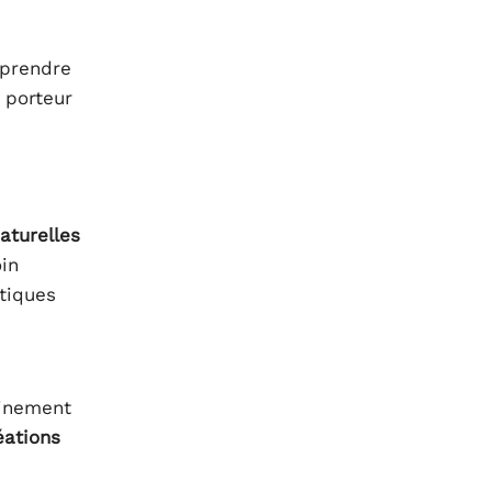
e prendre
 porteur
aturelles
in
étiques
minement
éations