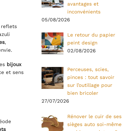
avantages et
inconvénients
05/08/2026
reflets
azuli
Le retour du papier
es
,
peint design
nvie.
02/08/2026
des
bijoux
Perceuses, scies,
ce et sens
pinces : tout savoir
sur l’outillage pour
bien bricoler
27/07/2026
Rénover le cuir de ses
géode
sièges auto soi-même
ets