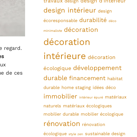
travaux
design d'intérieur
design
design intérieur
design
durabilité
écoresponsable
déco
décoration
minimaliste
décoration
e regard.
intérieure
es
décoration
aux
développement
écologique
ue de ces
durable
financement
habitat
durable
home staging
idées déco
immobilier
matériaux
intérieur épuré
naturels
matériaux écologiques
mobilier durable
mobilier écologique
rénovation
rénovation
écologique
sustainable design
style zen