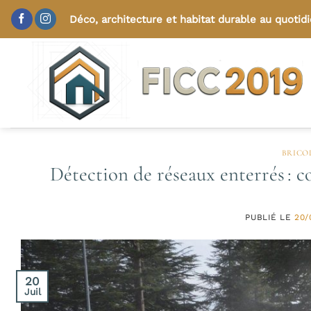
Passer
Déco, architecture et habitat durable au quotid
au
contenu
BRICO
Détection de réseaux enterrés : c
PUBLIÉ LE
20/
20
Juil