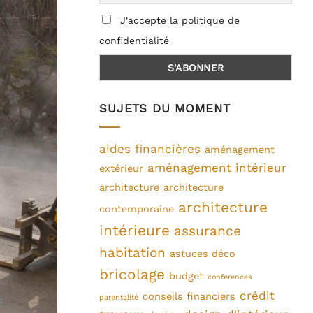
J'accepte la politique de
confidentialité
SUJETS DU MOMENT
aides financières
aménagement
aménagement intérieur
extérieur
architecture
architecture
architecture
contemporaine
intérieure
assurance
habitation
astuces déco
bricolage
budget
conférences
crédit
conseils financiers
parentalité