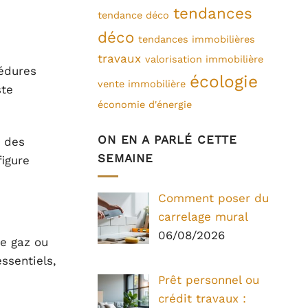
tendances
tendance déco
déco
tendances immobilières
travaux
valorisation immobilière
édures
écologie
vente immobilière
ste
économie d'énergie
ON EN A PARLÉ CETTE
r des
SEMAINE
igure
Comment poser du
carrelage mural
06/08/2026
de gaz ou
ssentiels,
Prêt personnel ou
crédit travaux :