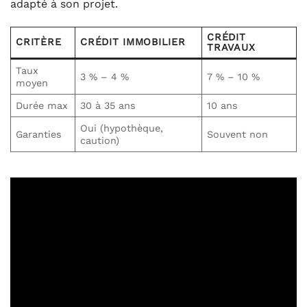
adapté à son projet.
CRÉDIT
CRITÈRE
CRÉDIT IMMOBILIER
TRAVAUX
Taux
3 % – 4 %
7 % – 10 %
moyen
Durée max
30 à 35 ans
10 ans
Oui (hypothèque,
Garanties
Souvent non
caution)