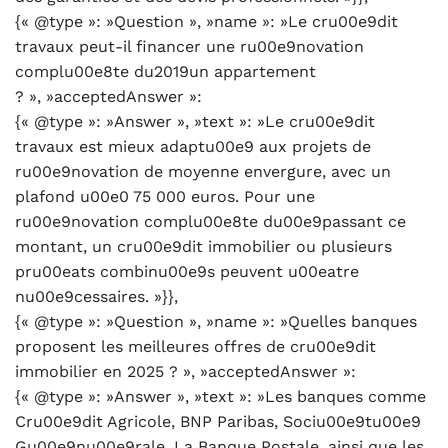
{« @type »: »Question », »name »: »Le cru00e9dit
travaux peut-il financer une ru00e9novation
complu00e8te du2019un appartement
? », »acceptedAnswer »:
{« @type »: »Answer », »text »: »Le cru00e9dit
travaux est mieux adaptu00e9 aux projets de
ru00e9novation de moyenne envergure, avec un
plafond u00e0 75 000 euros. Pour une
ru00e9novation complu00e8te du00e9passant ce
montant, un cru00e9dit immobilier ou plusieurs
pru00eats combinu00e9s peuvent u00eatre
nu00e9cessaires. »}},
{« @type »: »Question », »name »: »Quelles banques
proposent les meilleures offres de cru00e9dit
immobilier en 2025 ? », »acceptedAnswer »:
{« @type »: »Answer », »text »: »Les banques comme
Cru00e9dit Agricole, BNP Paribas, Sociu00e9tu00e9
Gu00e9nu00e9rale, La Banque Postale, ainsi que les