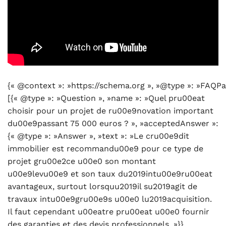
{« @context »: »https://schema.org », »@type »: »FAQPa
[{« @type »: »Question », »name »: »Quel pru00eat
choisir pour un projet de ru00e9novation important
du00e9passant 75 000 euros ? », »acceptedAnswer »:
{« @type »: »Answer », »text »: »Le cru00e9dit
immobilier est recommandu00e9 pour ce type de
projet gru00e2ce u00e0 son montant
u00e9levu00e9 et son taux du2019intu00e9ru00eat
avantageux, surtout lorsquu2019il su2019agit de
travaux intu00e9gru00e9s u00e0 lu2019acquisition.
Il faut cependant u00eatre pru00eat u00e0 fournir
des garanties et des devis professionnels. »}},