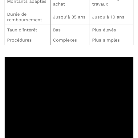
Montants adaptés
achat
travaux
Durée de
Jusqu’à 35 ans
Jusqu’à 10 ans
remboursement
Taux d’intérêt
Bas
Plus élevés
Procédures
Complexes
Plus simples