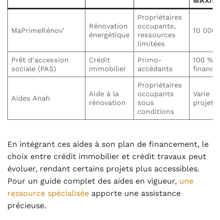
MAXIM
Propriétaires
Rénovation
occupants,
MaPrimeRénov’
10 000 
énergétique
ressources
limitées
Prêt d’accession
Crédit
Primo-
100 %
sociale (PAS)
immobilier
accédants
financ
Propriétaires
Aide à la
occupants
Varie s
Aides Anah
rénovation
sous
projet
conditions
En intégrant ces aides à son plan de financement, le
choix entre crédit immobilier et crédit travaux peut
évoluer, rendant certains projets plus accessibles.
Pour un guide complet des aides en vigueur,
une
ressource spécialisée
apporte une assistance
précieuse.