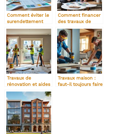
Comment éviter le
Comment financer
surendettement
des travaux de
avec un crédit
décoration
travaux
intérieure ?
Travaux de
Travaux maison :
rénovation et aides
faut-il toujours faire
disponibles
appel à un pro ?