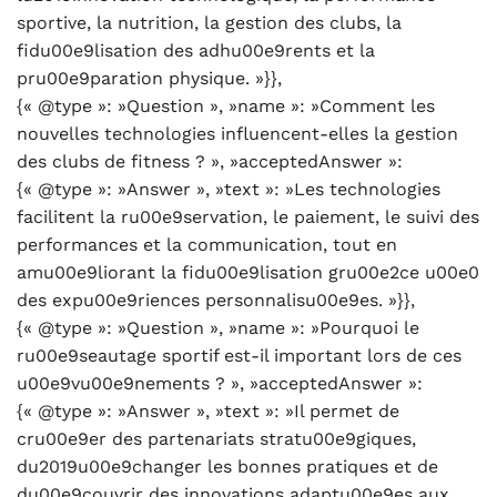
sportive, la nutrition, la gestion des clubs, la
fidu00e9lisation des adhu00e9rents et la
pru00e9paration physique. »}},
{« @type »: »Question », »name »: »Comment les
nouvelles technologies influencent-elles la gestion
des clubs de fitness ? », »acceptedAnswer »:
{« @type »: »Answer », »text »: »Les technologies
facilitent la ru00e9servation, le paiement, le suivi des
performances et la communication, tout en
amu00e9liorant la fidu00e9lisation gru00e2ce u00e0
des expu00e9riences personnalisu00e9es. »}},
{« @type »: »Question », »name »: »Pourquoi le
ru00e9seautage sportif est-il important lors de ces
u00e9vu00e9nements ? », »acceptedAnswer »:
{« @type »: »Answer », »text »: »Il permet de
cru00e9er des partenariats stratu00e9giques,
du2019u00e9changer les bonnes pratiques et de
du00e9couvrir des innovations adaptu00e9es aux