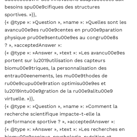
besoins spu00e9cifiques des structures
sportives. »}},
{« @type »: »Question », »name »: »Quelles sont les
avancu00e9es ru00e9centes en pru00e9paration
physique pru00e9sentu00e9es au congru00e8s
? », »acceptedAnswer »:
{« @type »: »Answer », »text »: »Les avancu00e9es
portent sur lu2019utilisation des capteurs
biomu00e9triques, la personnalisation des
entrau00eenements, les mu00e9thodes de
ru00e9cupu00e9ration optimisu00e9es et
lu2019intu00e9gration de la ru00e9alitu00e9
virtuelle. »}},
{« @type »: »Question », »name »: »Comment la
recherche scientifique impacte-t-elle la
performance sportive ? », »acceptedAnswer »:
{« @type »: »Answer », »text »: »Les recherches en
biomu00e9canique, psychologie, nutrition et