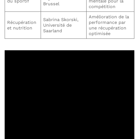
du sportif
mentale pour la
Brussel
compétition
Amélioration de la
Sabrina Skorski,
Récupération
performance par
Université de
et nutrition
une récupération
Saarland
optimisée