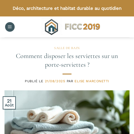
Passer
Déco, architecture et habitat durable au quotidien
au
contenu
SALLE DE BAIN
Comment disposer les serviettes sur un
porte-serviettes ?
PUBLIÉ LE
21/08/2025
PAR
ELISE MARCONETTI
21
Août