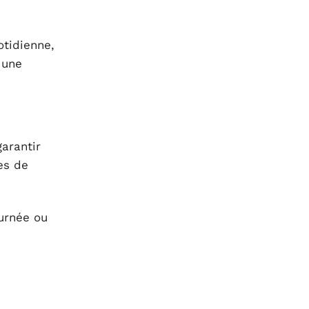
otidienne,
 une
arantir
es de
urnée ou