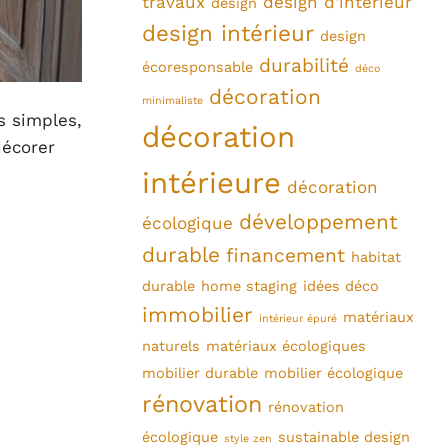
travaux
design d'intérieur
design
design intérieur
design
durabilité
écoresponsable
déco
décoration
minimaliste
s simples,
décoration
décorer
intérieure
décoration
développement
écologique
durable
financement
habitat
durable
home staging
idées déco
immobilier
matériaux
intérieur épuré
naturels
matériaux écologiques
mobilier durable
mobilier écologique
rénovation
rénovation
écologique
sustainable design
style zen