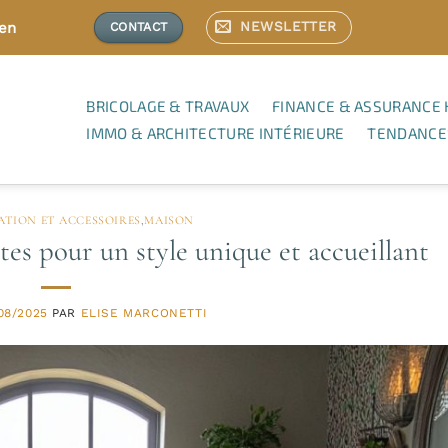
NEWSLETTER
ien
CONTACT
BRICOLAGE & TRAVAUX
FINANCE & ASSURANCE 
IMMO & ARCHITECTURE INTÉRIEURE
TENDANCE
TION ET ACCESSOIRES
,
MAISON
es pour un style unique et accueillant
08/2025
PAR
ELISE MARCONETTI