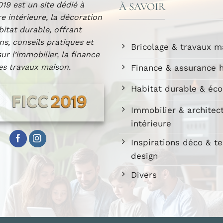
19 est un site dédié à
À SAVOIR
re intérieure, la décoration
abitat durable, offrant
ns, conseils pratiques et
Bricolage & travaux m
sur l’immobilier, la finance
les travaux maison.
Finance & assurance h
Habitat durable & éco
Immobilier & architec
intérieure
Inspirations déco & t
design
Divers