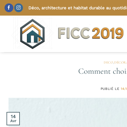
Passer
Déco, architecture et habitat durable au quotid
au
contenu
DECO
,
DÉCORA
Comment choisi
PUBLIÉ LE
14/
14
Avr