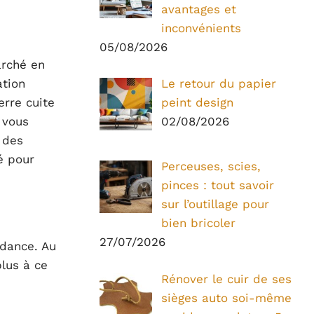
avantages et
inconvénients
05/08/2026
arché en
ation
Le retour du papier
erre cuite
peint design
 vous
02/08/2026
n des
é pour
Perceuses, scies,
pinces : tout savoir
sur l’outillage pour
bien bricoler
27/07/2026
ndance. Au
plus à ce
Rénover le cuir de ses
sièges auto soi-même