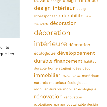
travaux
design d'intérieur
design
design intérieur
design
durabilité
écoresponsable
déco
décoration
minimaliste
décoration
intérieure
décoration
ur le
développement
écologique
 que les
durable
financement
habitat
durable
home staging
idées déco
immobilier
matériaux
intérieur épuré
naturels
matériaux écologiques
mobilier durable
mobilier écologique
rénovation
rénovation
écologique
sustainable design
style zen