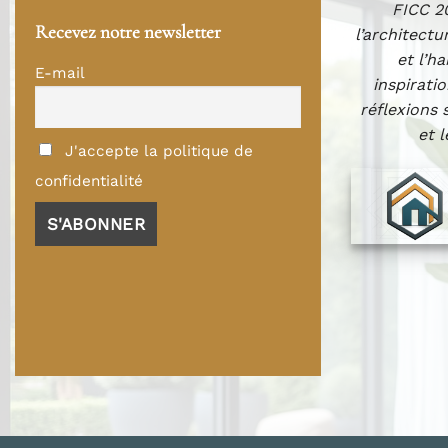
FICC 20
Recevez notre newsletter
l’architectu
et l’h
E-mail
inspiratio
réflexions 
et 
J'accepte la politique de
confidentialité