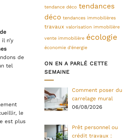
tendances
tendance déco
déco
tendances immobilières
travaux
valorisation immobilière
 de
écologie
vente immobilière
il n’y
économie d'énergie
ses
andons de
ON EN A PARLÉ CETTE
n tel
SEMAINE
Comment poser du
carrelage mural
alement
06/08/2026
eillir, le
e est plus
Prêt personnel ou
crédit travaux :