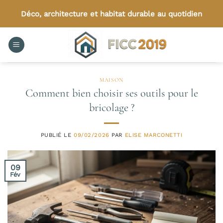
Passer
Déco, architecture et habitat durable au quotidien
au
contenu
MAISON
Comment bien choisir ses outils pour le
bricolage ?
PUBLIÉ LE
09/02/2026
PAR
ELISE MARCONETTI
09
Fév