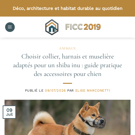
Passer
Déco, architecture et habitat durable au quotidien
au
contenu
ANIMAUX
Choisir collier, harnais et muselière
adaptés pour un shiba inu : guide pratique
des accessoires pour chien
PUBLIÉ LE
09/07/2026
PAR
ELISE MARCONETTI
09
Juil