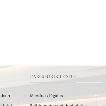
PARCOURIR LE SITE
aison
Mentions légales
abitat
Politique de confidentialité