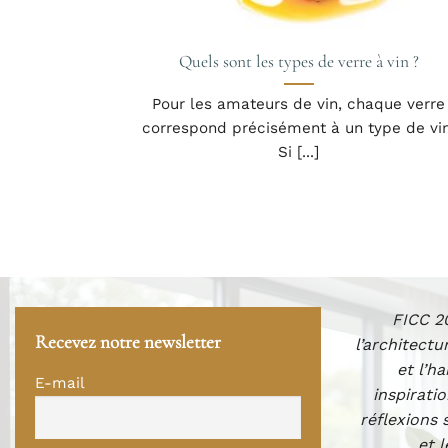
Quels sont les types de verre à vin ?
Pour les amateurs de vin, chaque verre
correspond précisément à un type de vin
Si [...]
FICC 20
Recevez notre newsletter
l’architectu
et l’h
E-mail
inspiratio
réflexions 
et 