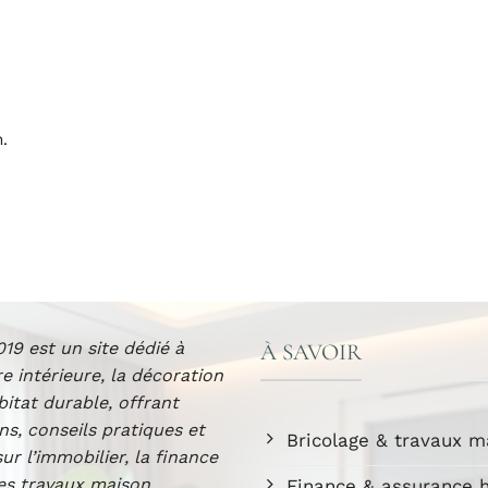
.
19 est un site dédié à
À SAVOIR
re intérieure, la décoration
abitat durable, offrant
ns, conseils pratiques et
Bricolage & travaux m
sur l’immobilier, la finance
les travaux maison.
Finance & assurance h