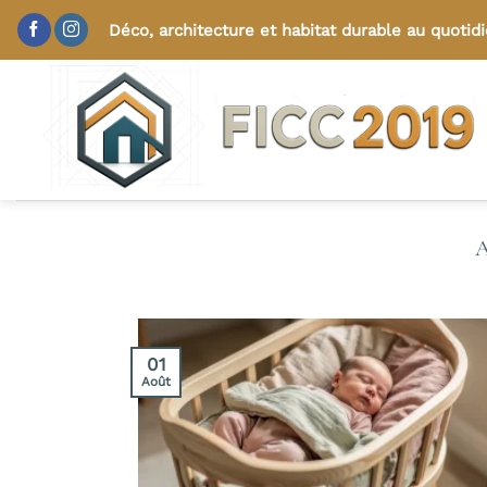
Passer
Déco, architecture et habitat durable au quotid
au
contenu
01
Août