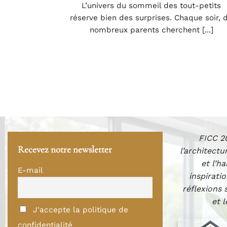
L’univers du sommeil des tout-petits
réserve bien des surprises. Chaque soir, 
nombreux parents cherchent [...]
FICC 20
Recevez notre newsletter
l’architectu
et l’h
E-mail
inspiratio
réflexions 
et 
J'accepte la politique de
confidentialité