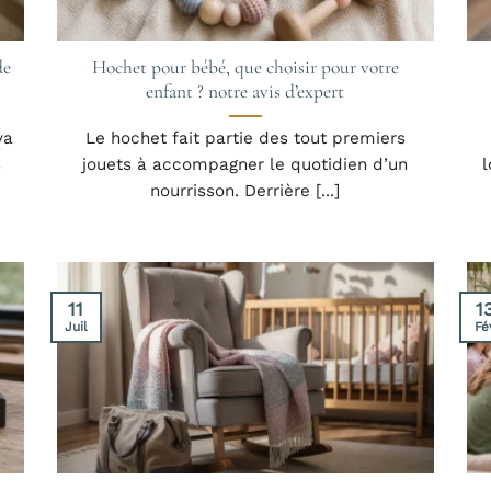
de
Hochet pour bébé, que choisir pour votre
enfant ? notre avis d’expert
va
Le hochet fait partie des tout premiers
s
jouets à accompagner le quotidien d’un
l
nourrisson. Derrière [...]
11
1
Juil
Fé