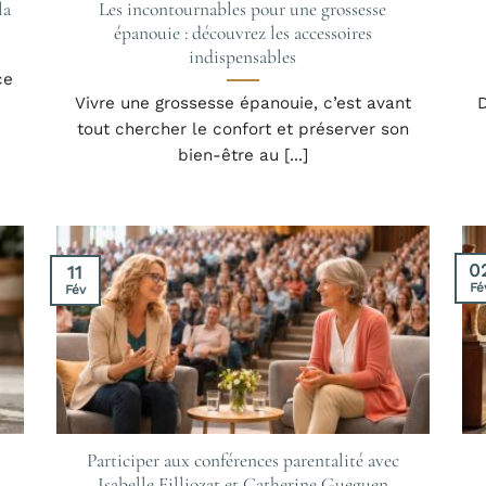
la
Les incontournables pour une grossesse
épanouie : découvrez les accessoires
indispensables
ce
Vivre une grossesse épanouie, c’est avant
D
tout chercher le confort et préserver son
bien-être au [...]
0
11
Fé
Fév
Participer aux conférences parentalité avec
Isabelle Filliozat et Catherine Gueguen