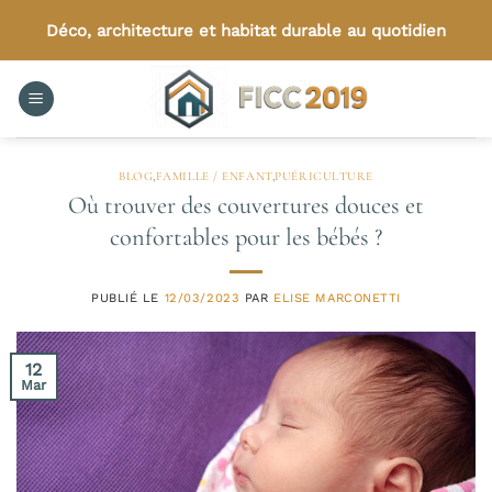
Passer
Déco, architecture et habitat durable au quotidien
au
contenu
BLOG
,
FAMILLE / ENFANT
,
PUÉRICULTURE
Où trouver des couvertures douces et
confortables pour les bébés ?
PUBLIÉ LE
12/03/2023
PAR
ELISE MARCONETTI
12
Mar